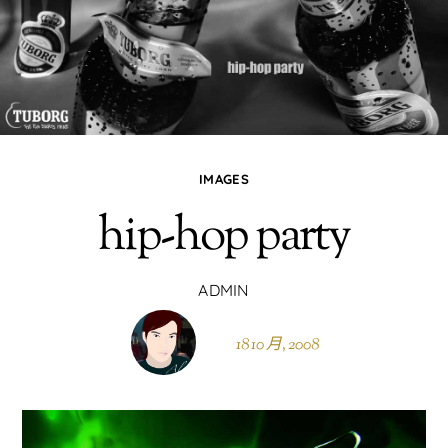
IMAGES
hip-hop party
ADMIN
18 10 月, 2008