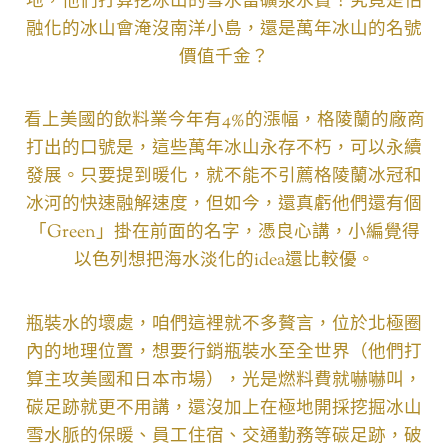
地，他們打算挖冰山的雪水當礦泉水賣！究竟是怕
融化的冰山會淹沒南洋小島，還是萬年冰山的名號
價值千金？
看上美國的飲料業今年有4%的漲幅，格陵蘭的廠商
打出的口號是，這些萬年冰山永存不朽，可以永續
發展。只要提到暖化，就不能不引薦格陵蘭冰冠和
冰河的快速融解速度，但如今，還真虧他們還有個
「Green」掛在前面的名字，憑良心講，小編覺得
以色列想把海水淡化的idea還比較優。
瓶裝水的壞處，咱們這裡就不多贅言，位於北極圈
內的地理位置，想要行銷瓶裝水至全世界（他們打
算主攻美國和日本市場），光是燃料費就嚇嚇叫，
碳足跡就更不用講，還沒加上在極地開採挖掘冰山
雪水脈的保暖、員工住宿、交通勤務等碳足跡，破